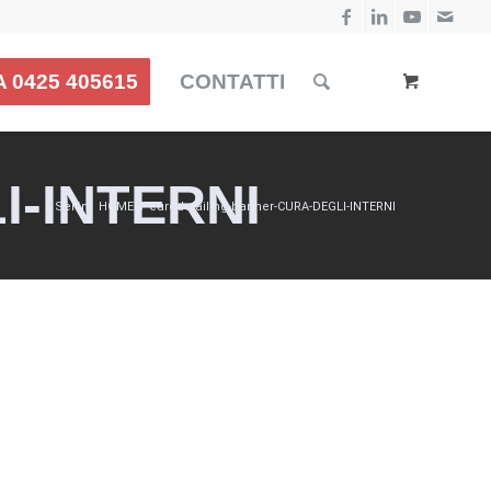
 0425 405615
CONTATTI
I-INTERNI
Sei in:
HOME
/
eurodetailing-banner-CURA-DEGLI-INTERNI