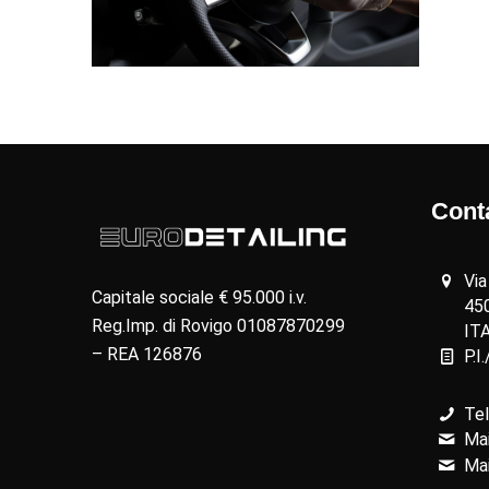
Conta
Via
Capitale sociale € 95.000 i.v.
45
Reg.Imp. di Rovigo 01087870299
IT
– REA 126876
P.I
Tel
Mai
Mai