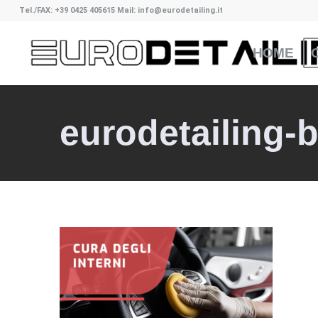
Tel./FAX: +39 0425 405615 Mail: info@eurodetailing.it
HOME
eurodetailing