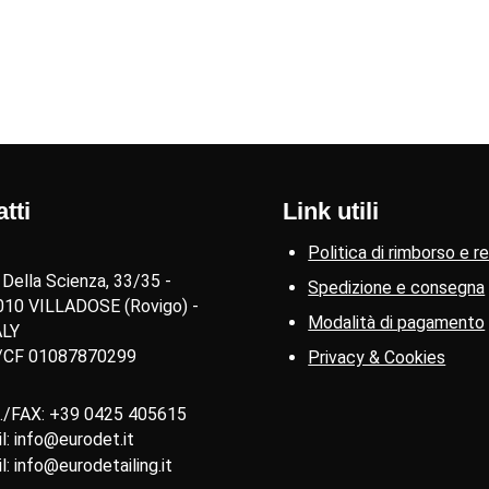
tti
Link utili
Politica di rimborso e r
 Della Scienza, 33/35 -
Spedizione e consegna
010 VILLADOSE (Rovigo) -
Modalità di pagamento
ALY
./CF 01087870299
Privacy & Cookies
./FAX: +39 0425 405615
l: info@eurodet.it
l: info@eurodetailing.it