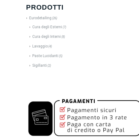
PRODOTTI
Eurodetailing
(26)
Cura degli Esterni
(7)
Cura degli Interni
(8)
Lavaggio
(4)
Paste Lucidanti
(5)
Sigillanti
(2)