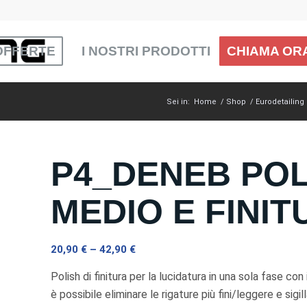
OFFERTE
I NOSTRI PRODOTTI
CHIAMA ORA
Sei in:
Home
/
Shop
/
Eurodetailing
P4_DENEB POL
MEDIO E FINIT
20,90
€
–
42,90
€
Polish di finitura per la lucidatura in una sola fase con
è possibile eliminare le rigature più fini/leggere e sigi