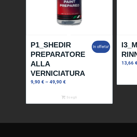
P1_SHEDIR
I3_
In offerta!
PREPARATORE
RIN
ALLA
13,66
VERNICIATURA
9,90
€
–
49,90
€
Scegli