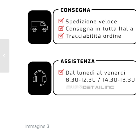
P3_TARAZED
COMPOUND DI TAGLIO
FORTE
immagine 3