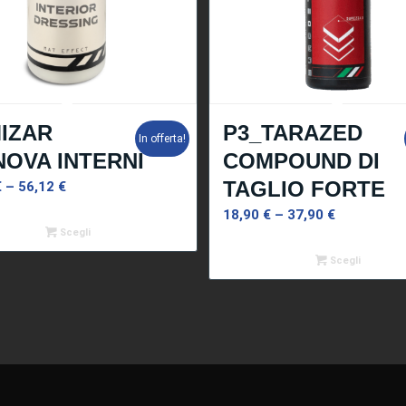
MIZAR
P3_TARAZED
In offerta!
NOVA INTERNI
COMPOUND DI
TAGLIO FORTE
€
–
56,12
€
18,90
€
–
37,90
€
Scegli
Scegli