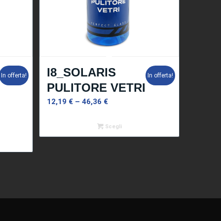
I8_SOLARIS
In offerta!
In offerta!
PULITORE VETRI
12,19
€
–
46,36
€
Scegli